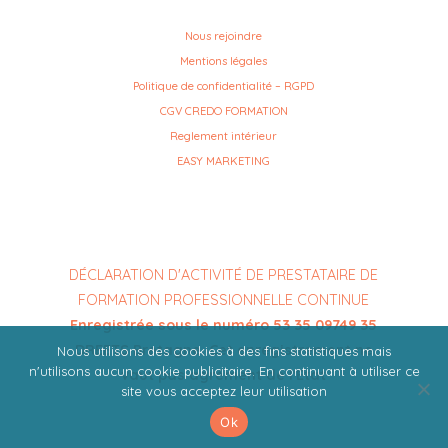
Nous rejoindre
Mentions légales
Politique de confidentialité – RGPD
CGV CREDO FORMATION
Reglement intérieur
EASY MARKETING
DÉCLARATION D'ACTIVITÉ DE PRESTATAIRE DE
FORMATION PROFESSIONNELLE CONTINUE
Enregistrée sous le numéro 53 35 09749 35
DREETS Bretagne. Cet enregistrement ne
Nous utilisons des cookies à des fins statistiques mais
n'utilisons aucun cookie publicitaire. En continuant à utiliser ce
vaut pas agrément de l'Etat
site vous acceptez leur utilisation
Ok