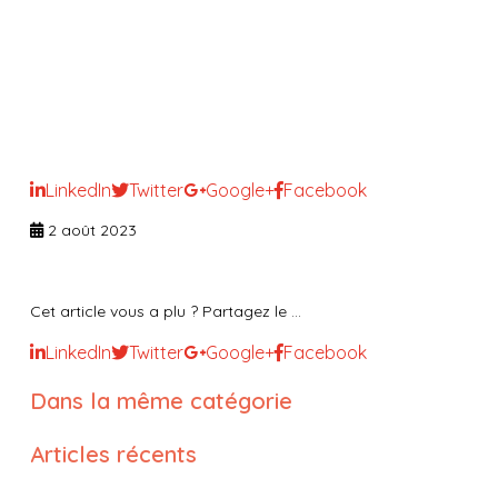
Accompagnement de
l’infirmier(e) coordinateur (ice)
et/ou infirmier(e)
référent(e)dans son
positionnement managérial
LinkedIn
Twitter
Google+
Facebook
2 août 2023
Cet article vous a plu ? Partagez le ...
LinkedIn
Twitter
Google+
Facebook
Dans la même catégorie
Articles récents