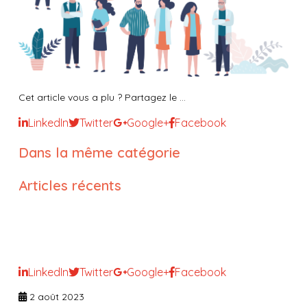
Cet article vous a plu ? Partagez le ...
LinkedIn
Twitter
Google+
Facebook
Dans la même catégorie
Articles récents
Les droits et la prise en charge
de la personne âgée en EHPAD
LinkedIn
Twitter
Google+
Facebook
2 août 2023